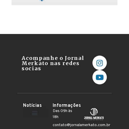
Acompanhe o Jornal
Merkato nas redes
socias
Notícias
Informações
Das 09h às
18h
Terceiro Setor
contato@jornalamerkato.com.br