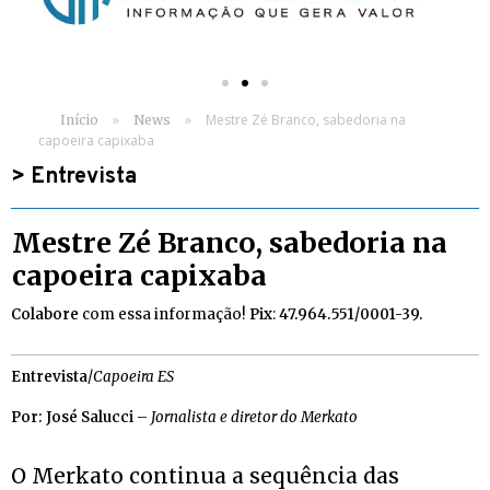
»
»
Mestre Zé Branco, sabedoria na
Início
News
capoeira capixaba
>
Entrevista
Mestre Zé Branco, sabedoria na
capoeira capixaba
Colabore
com essa informação!
Pix
:
47.964.551/0001-39.
Entrevista
/
Capoeira ES
Por: José Salucci
–
Jornalista e diretor do Merkato
O Merkato continua a sequência das