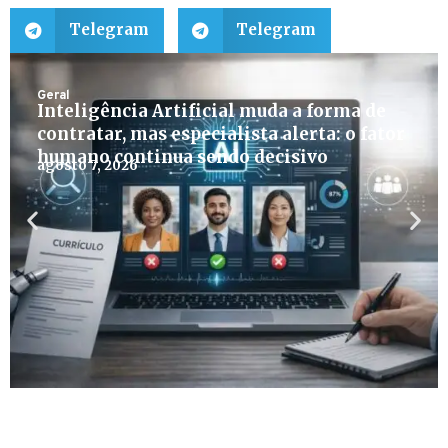
Telegram
Telegram
Geral
Inteligência Artificial muda a forma de
contratar, mas especialista alerta: o fator
humano continua sendo decisivo
agosto 7, 2026