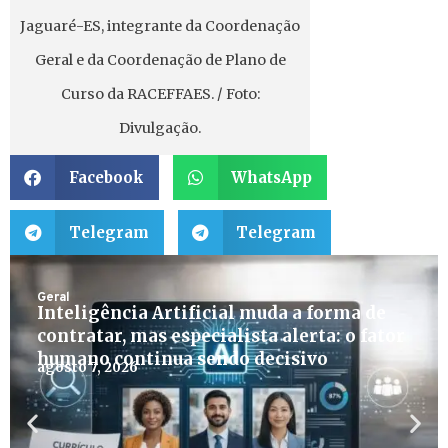
Jaguaré-ES, integrante da Coordenação
Geral e da Coordenação de Plano de
Curso da RACEFFAES. / Foto:
Divulgação.
Facebook
WhatsApp
Telegram
Telegram
Geral
Inteligência Artificial muda a forma de
contratar, mas especialista alerta: o fator
humano continua sendo decisivo
agosto 7, 2026