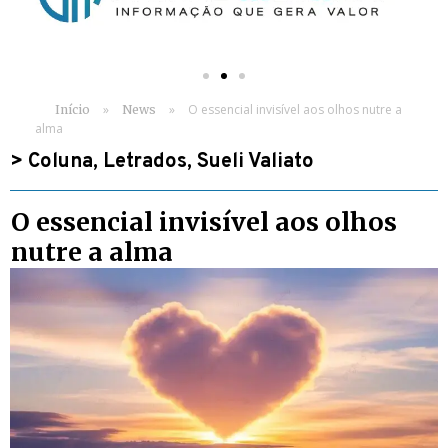
»
»
O essencial invisível aos olhos nutre a
Início
News
alma
>
Coluna
,
Letrados
,
Sueli Valiato
O essencial invisível aos olhos
nutre a alma