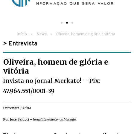
»
»
Oliveira, homem de glória e vitória
Início
News
>
Entrevista
Oliveira, homem de glória e
vitória
Invista no Jornal Merkato! – Pix:
47.964.551/0001-39
Entrevista
/
Atleta
Por José Salucci
–
Jornalista e diretor do Merkato