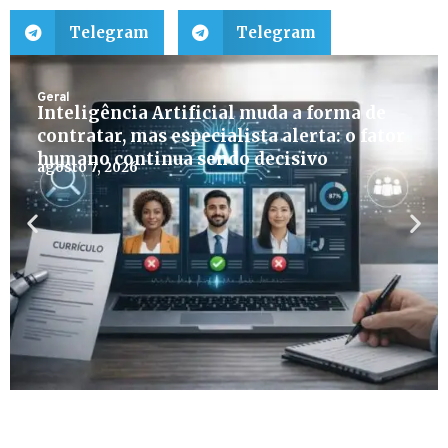
Telegram
Telegram
Geral
Inteligência Artificial muda a forma de
contratar, mas especialista alerta: o fator
humano continua sendo decisivo
agosto 7, 2026