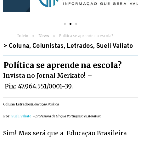
»
»
Política se aprende na escola?
Início
News
>
Coluna
,
Colunistas
,
Letrados
,
Sueli Valiato
Política se aprende na escola?
Invista no Jornal Merkato!
–
Pix
: 47.964.551/0001-39.
Coluna Letrados
/
Educação Política
Por:
Sueli Valiato
–
professora de Língua Portuguesa e Literatura
Sim! Mas será que a Educação Brasileira