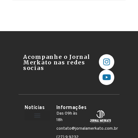
Acompanhe o Jornal
Merkato nas redes
socias
Notícias
Informações
Das 09h às
18h
Terceiro Setor
contato@jornalamerkato.com.br
(27) 9 9232