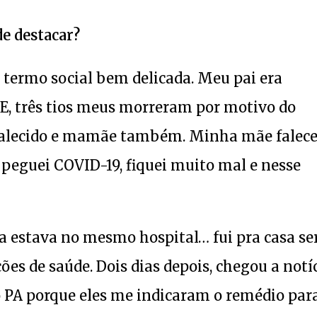
de destacar?
 termo social bem delicada. Meu pai era
. E, três tios meus morreram por motivo do
 falecido e mamãe também. Minha mãe falec
peguei COVID-19, fiquei muito mal e nesse
la estava no mesmo hospital… fui pra casa se
es de saúde. Dois dias depois, chegou a notíc
o PA porque eles me indicaram o remédio par