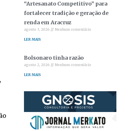
“Artesanato Competitivo” para
fortalecer tradição e geração de
renda em Aracruz
agosto 3, 2026
Nenhum comentário
LER MAIS
Bolsonaro tinha razão
agosto 2, 2026
Nenhum comentário
LER MAIS
,
são