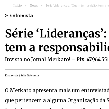
»
»
Série ‘Lideranças’: “Quem tem a visão, tem a 
Início
News
>
Entrevista
Série ‘Lideranças’
tem a responsabil
Invista no Jornal Merkato! –
Pix
: 47.964.55
Entrevista
/
Série Lideranças
O Merkato apresenta mais um entrevistado 
que pertencem a alguma Organização da So