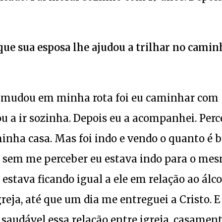
á que sua esposa lhe ajudou a trilhar no cami
ue mudou em minha rota foi eu caminhar com
u a ir sozinha. Depois eu a acompanhei. Perc
 minha casa. Mas foi indo e vendo o quanto é
e sem me perceber eu estava indo para o me
stava ficando igual a ele em relação ao álco
ja, até que um dia me entreguei a Cristo. E
saudável essa relação entre igreja, casament