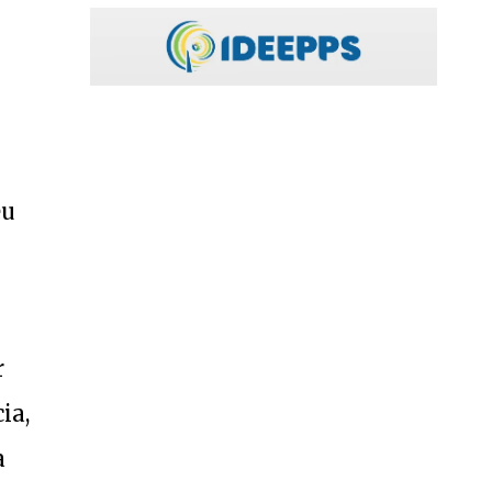
eu
r
ia,
a