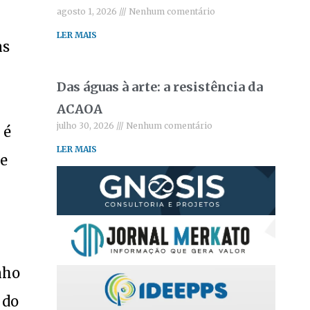
agosto 1, 2026
Nenhum comentário
LER MAIS
as
Das águas à arte: a resistência da
ACAOA
julho 30, 2026
Nenhum comentário
 é
LER MAIS
se
nho
 do