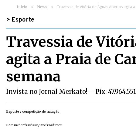
»
»
Travessia de Vitória de Águas Abertas agita 
Início
News
>
Esporte
Travessia de Vitór
agita a Praia de C
semana
Invista no Jornal Merkato! –
Pix
: 47.964.55
Esporte
/ competição de natação
Por:
Richard Pinheiro/Pixel Produtora