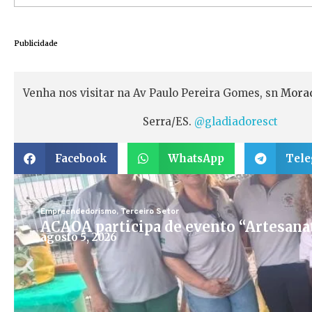
Publicidade
Venha nos visitar na Av Paulo Pereira Gomes, sn
Morad
Serra/ES.
@gladiadoresct
Facebook
WhatsApp
Tel
Empreendedorismo
,
Terceiro Setor
ACAOA participa de evento “Artesana
agosto 5, 2026