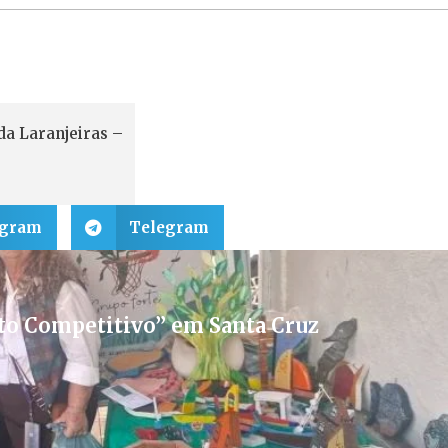
a Laranjeiras –
egram
Telegram
to Competitivo” em Santa Cruz