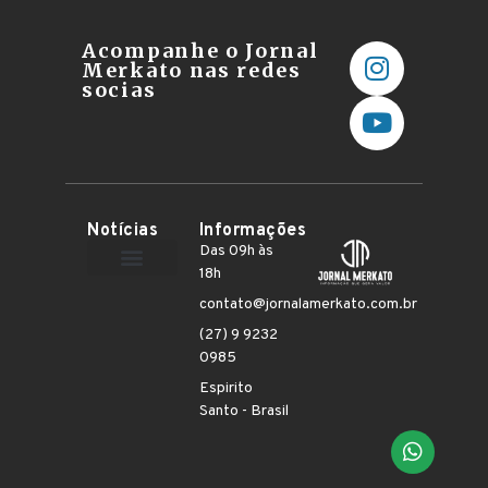
Acompanhe o Jornal
Merkato nas redes
socias
Notícias
Informações
Das 09h às
18h
Terceiro Setor
contato@jornalamerkato.com.br
(27) 9 9232
0985
Espirito
Santo - Brasil