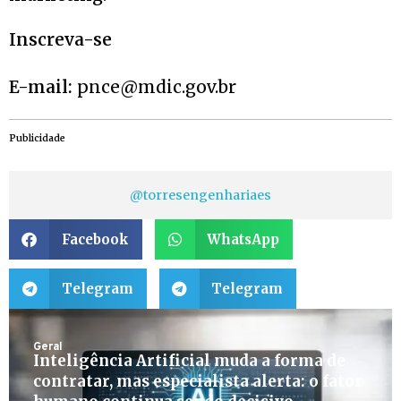
Inscreva-se
E-mail:
pnce@mdic.gov.br
Publicidade
@torresengenhariaes
Facebook
WhatsApp
Telegram
Telegram
Geral
Inteligência Artificial muda a forma de
contratar, mas especialista alerta: o fator