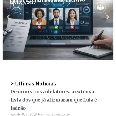
humano continua sendo decisivo
agosto 7, 2026
> Ultimas Notícias
De ministros a delatores: a extensa
lista dos que já afirmaram que Lula é
ladrão
agosto 8, 2026
Nenhum comentário