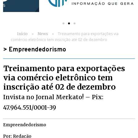
»
»
Treinamento para exportações via
Início
News
comércio eletrônico tem inscrição até 02 de dezembro
>
Empreendedorismo
Treinamento para exportações
via comércio eletrônico tem
inscrição até 02 de dezembro
Invista no Jornal Merkato! – Pix:
47.964.551/0001-39
Empreendedorismo
Por: Redação