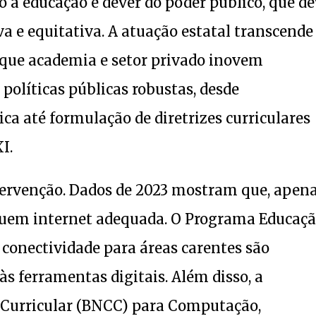
to à educação é dever do poder público, que d
va e equitativa. A atuação estatal transcende
a que academia e setor privado inovem
políticas públicas robustas, desde
ca até formulação de diretrizes curriculares
I.
ntervenção. Dados de 2023 mostram que, apen
ossuem internet adequada. O Programa Educaç
conectividade para áreas carentes são
s ferramentas digitais. Além disso, a
urricular (BNCC) para Computação,