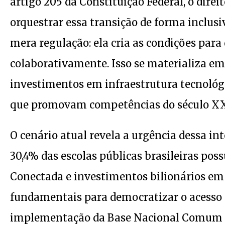
artigo 205 da Constituição Federal, o direi
orquestrar essa transição de forma inclusi
mera regulação: ela cria as condições par
colaborativamente. Isso se materializa em 
investimentos em infraestrutura tecnológi
que promovam competências do século XX
O cenário atual revela a urgência dessa i
30,4% das escolas públicas brasileiras p
Conectada e investimentos bilionários em 
fundamentais para democratizar o acesso à
implementação da Base Nacional Comum C