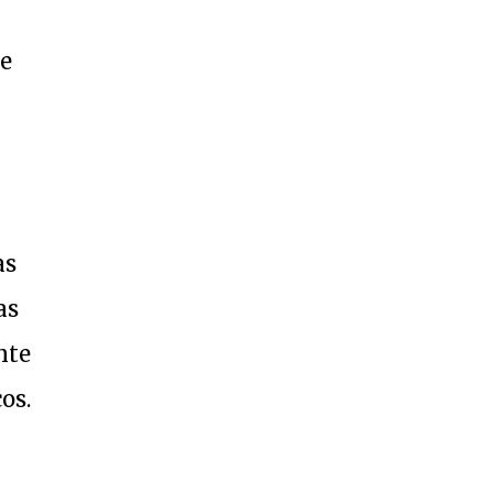
de
as
as
nte
os.