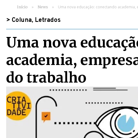
»
»
Uma nova educação: conectando academia, em
Início
News
>
Coluna
,
Letrados
Uma nova educaçã
academia, empresas
do trabalho