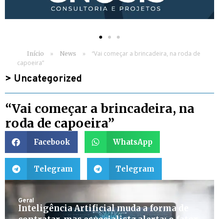
»
»
“Vai começar a brincadeira, na roda de
Início
News
capoeira”
>
Uncategorized
“Vai começar a brincadeira, na
roda de capoeira”
Facebook
WhatsApp
Telegram
Telegram
Geral
Inteligência Artificial muda a forma de