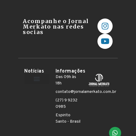
Acompanhe o Jornal
Merkato nas redes
socias
Notícias
Informações
Das 09h às
18h
Terceiro Setor
contato@jornalamerkato.com.br
(27) 9 9232
0985
Espirito
Santo - Brasil