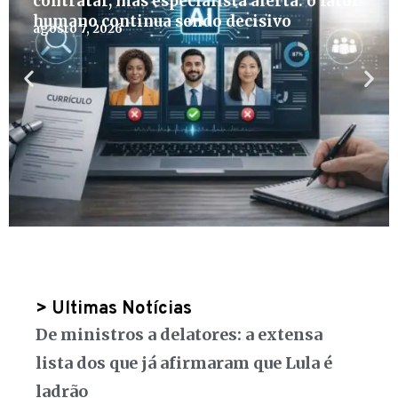
contratar, mas especialista alerta: o fator
humano continua sendo decisivo
agosto 7, 2026
> Ultimas Notícias
De ministros a delatores: a extensa
lista dos que já afirmaram que Lula é
ladrão