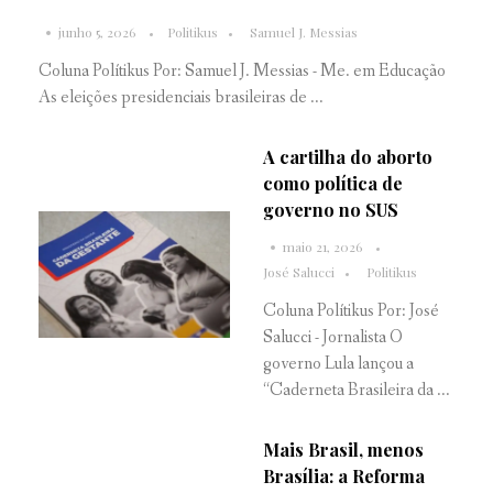
junho 5, 2026
Politikus
Samuel J. Messias
Coluna Polítikus Por: Samuel J. Messias - Me. em Educação
As eleições presidenciais brasileiras de ...
A cartilha do aborto
como política de
governo no SUS
maio 21, 2026
José Salucci
Politikus
Coluna Polítikus Por: José
Salucci - Jornalista O
governo Lula lançou a
“Caderneta Brasileira da ...
Mais Brasil, menos
Brasília: a Reforma