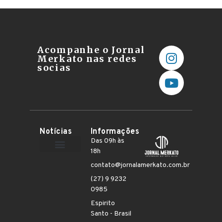
Acompanhe o Jornal
Merkato nas redes
socias
Notícias
Informações
Das 09h às
18h
Terceiro Setor
contato@jornalamerkato.com.br
(27) 9 9232
0985
Espirito
Santo - Brasil