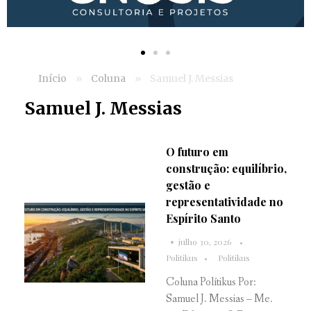
Início
»
Coluna
»
Samuel J. Messias
Samuel J. Messias
O futuro em
construção: equilíbrio,
gestão e
representatividade no
Espírito Santo
julho 30, 2026
Politikus
Politikus
Coluna Polítikus Por:
Samuel J. Messias – Me.