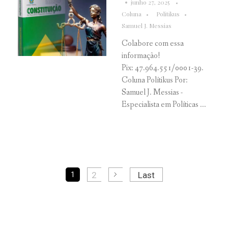
junho 27, 2025
Coluna
Politikus
Samuel J. Messias
Colabore com essa
informação!
Pix: 47.964.551/0001-39.
Coluna Polítikus Por:
Samuel J. Messias -
Especialista em Políticas ...
2
Last
1