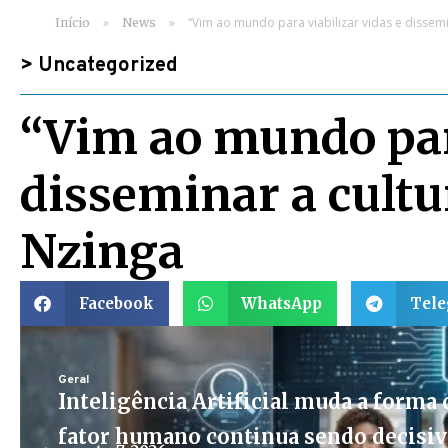
»
»
“Vim ao mundo para viabilizar vidas e dissemi
Início
News
>
Uncategorized
“Vim ao mundo para
disseminar a cultu
Nzinga
Facebook
WhatsApp
Tel
Geral
Inteligência Artificial muda a forma d
fator humano continua sendo decisi