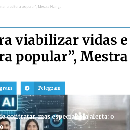
nar a cultura popular”, Mestra Nzinga
 viabilizar vidas e
ra popular”, Mestra
egram
Telegram
e contratar, mas especialista alerta: o
vo