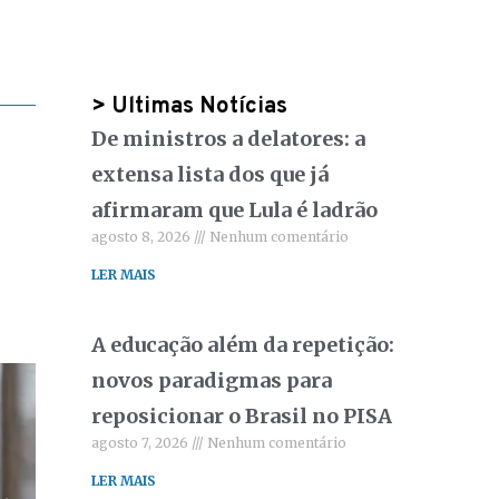
> Ultimas Notícias
De ministros a delatores: a
extensa lista dos que já
afirmaram que Lula é ladrão
agosto 8, 2026
Nenhum comentário
LER MAIS
A educação além da repetição:
novos paradigmas para
reposicionar o Brasil no PISA
Empreendedorismo
,
Terceiro Setor
ACAOA participa de evento “Artesan
agosto 7, 2026
Nenhum comentário
agosto 5, 2026
LER MAIS