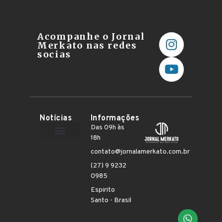
Acompanhe o Jornal
Merkato nas redes
socias
Notícias
Informações
Das 09h às
18h
Terceiro Setor
contato@jornalamerkato.com.br
(27) 9 9232
0985
Espirito
Santo - Brasil