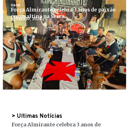
Geral
Força Almirante celebra 3 anos de paixão
cruzmaltina na Serra
agosto 10, 2026
> Ultimas Notícias
Força Almirante celebra 3 anos de