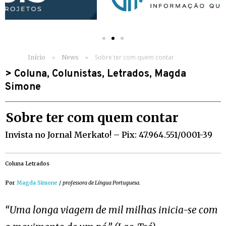
»
»
Sobre ter com quem contar
Início
News
>
Coluna
,
Colunistas
,
Letrados
,
Magda
Simone
Sobre ter com quem contar
Invista no Jornal Merkato! – Pix: 47.964.551/0001-39
Coluna Letrados
Por
Magda Simone
/
professora de Língua Portuguesa.
“Uma longa viagem de mil milhas inicia-se com